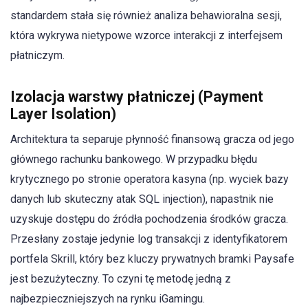
standardem stała się również analiza behawioralna sesji,
która wykrywa nietypowe wzorce interakcji z interfejsem
płatniczym.
Izolacja warstwy płatniczej (Payment
Layer Isolation)
Architektura ta separuje płynność finansową gracza od jego
głównego rachunku bankowego. W przypadku błędu
krytycznego po stronie operatora kasyna (np. wyciek bazy
danych lub skuteczny atak SQL injection), napastnik nie
uzyskuje dostępu do źródła pochodzenia środków gracza.
Przesłany zostaje jedynie log transakcji z identyfikatorem
portfela Skrill, który bez kluczy prywatnych bramki Paysafe
jest bezużyteczny. To czyni tę metodę jedną z
najbezpieczniejszych na rynku iGamingu.