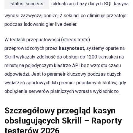
status: success
i aktualizacji bazy danych SQL kasyna
wynosi zazwyczaj poniżej 2 sekund, co eliminuje przestoje
podczas ładowania gier live dealer.
W testach przepustowości (stress tests)
przeprowadzonych przez
kasynotest
, systemy oparte na
Skrill wykazały zdolność do obsługi do 1200 transakcji na
minutę na pojedynczym klastrze API bez wzrostu czasu
odpowiedzi. Jest to parametr kluczowy podczas dużych
wydarzeń sportowych lub premier popularnych slotów, gdy
obciążenie serwerów płatniczych wzrasta wykładniczo.
Szczegółowy przegląd kasyn
obsługujących Skrill – Raporty
testerów 2026