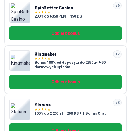
#6
SpinBetter Casino
★
★
★
★
★
200% do 6350 PLN + 150 DS
Odbierz bonus
Kingmaker
#7
★
★
★
★
★
Bonus 100% od depozytu do 2250 zł + 50
darmowych spinów
Odbierz bonus
#8
Slotuna
★
★
★
★
★
100% do 2 250 zł + 200 DS + 1 Bonus Crab
Odbierz bonus