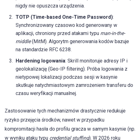
nigdy nie opuszcza urządzenia.
TOTP (Time-based One-Time Password)
:
Synchronizowany czasowo kod generowany w
aplikacji, chroniony przed atakami typu
man-in-the-
middle
(MitM). Algorytm generowania kodów bazuje
na standardzie RFC 6238.
Hardening logowania
: Skrill monitoruje adresy IP i
geolokalizację (Geo-IP filtering). Próba logowania z
nietypowej lokalizacji podczas sesji w kasynie
skutkuje natychmiastowym zamrożeniem transferu do
czasu weryfikacji manualnej.
Zastosowanie tych mechanizmów drastycznie redukuje
ryzyko przejęcia środków, nawet w przypadku
kompromitacji hasła do profilu gracza w samym kasynie (np.
w wyniku ataku typu
credential stuffing
). W 2026 roku