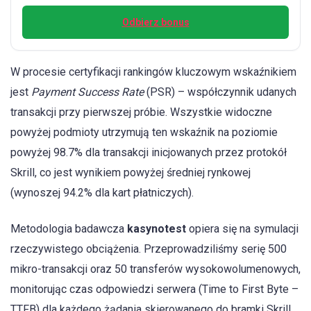
Odbierz bonus
W procesie certyfikacji rankingów kluczowym wskaźnikiem
jest
Payment Success Rate
(PSR) – współczynnik udanych
transakcji przy pierwszej próbie. Wszystkie widoczne
powyżej podmioty utrzymują ten wskaźnik na poziomie
powyżej 98.7% dla transakcji inicjowanych przez protokół
Skrill, co jest wynikiem powyżej średniej rynkowej
(wynoszej 94.2% dla kart płatniczych).
Metodologia badawcza
kasynotest
opiera się na symulacji
rzeczywistego obciążenia. Przeprowadziliśmy serię 500
mikro-transakcji oraz 50 transferów wysokowolumenowych,
monitorując czas odpowiedzi serwera (Time to First Byte –
TTFB) dla każdego żądania skierowanego do bramki Skrill.