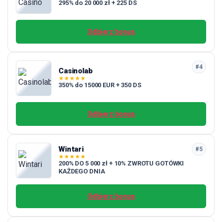
295% do 20 000 zł + 225 DS
Odbierz bonus
#4
Casinolab
★
★
★
★
★
350% do 15000 EUR + 350 DS
Odbierz bonus
Wintari
#5
★
★
★
★
★
200% DO 5 000 zł + 10% ZWROTU GOTÓWKI
KAŻDEGO DNIA
Odbierz bonus