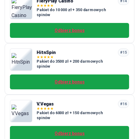
FieryPlay Casino
#14
★
★
★
★
★
Pakiet do 10 000 zł + 350 darmowych
spinów
Odbierz bonus
HitnSpin
#15
★
★
★
★
★
Pakiet do 3500 zł + 200 darmowych
spinów
Odbierz bonus
V.Vegas
#16
★
★
★
★
★
Pakiet do 6000 zł + 150 darmowych
spinów
Odbierz bonus