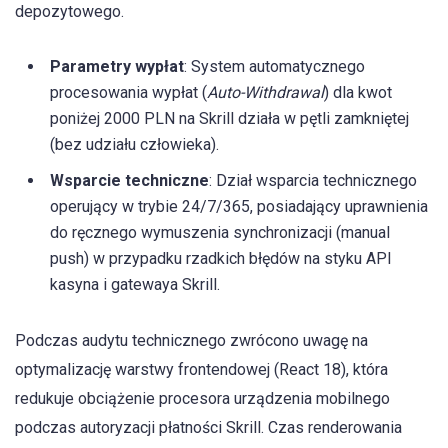
depozytowego.
Parametry wypłat
: System automatycznego
procesowania wypłat (
Auto-Withdrawal
) dla kwot
poniżej 2000 PLN na Skrill działa w pętli zamkniętej
(bez udziału człowieka).
Wsparcie techniczne
: Dział wsparcia technicznego
operujący w trybie 24/7/365, posiadający uprawnienia
do ręcznego wymuszenia synchronizacji (manual
push) w przypadku rzadkich błędów na styku API
kasyna i gatewaya Skrill.
Podczas audytu technicznego zwrócono uwagę na
optymalizację warstwy frontendowej (React 18), która
redukuje obciążenie procesora urządzenia mobilnego
podczas autoryzacji płatności Skrill. Czas renderowania