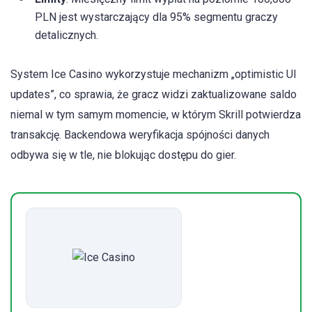
PLN jest wystarczający dla 95% segmentu graczy
detalicznych.
System Ice Casino wykorzystuje mechanizm „optimistic UI
updates”, co sprawia, że gracz widzi zaktualizowane saldo
niemal w tym samym momencie, w którym Skrill potwierdza
transakcję. Backendowa weryfikacja spójności danych
odbywa się w tle, nie blokując dostępu do gier.