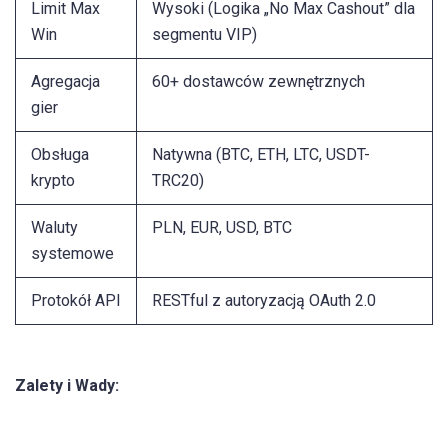
Limit Max
Wysoki (Logika „No Max Cashout” dla
Win
segmentu VIP)
Agregacja
60+ dostawców zewnętrznych
gier
Obsługa
Natywna (BTC, ETH, LTC, USDT-
krypto
TRC20)
Waluty
PLN, EUR, USD, BTC
systemowe
Protokół API
RESTful z autoryzacją OAuth 2.0
Zalety i Wady: