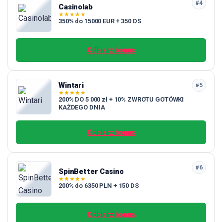
#4
Casinolab
★
★
★
★
★
350% do 15000 EUR + 350 DS
Odbierz bonus
Wintari
#5
★
★
★
★
★
200% DO 5 000 zł + 10% ZWROTU GOTÓWKI
KAŻDEGO DNIA
Odbierz bonus
#6
SpinBetter Casino
★
★
★
★
★
200% do 6350 PLN + 150 DS
Odbierz bonus