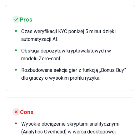
Pros
Czas weryfikacji KYC poniżej 5 minut dzięki
automatyzacji AI.
Obsługa depozytów kryptowalutowych w
modelu Zero-conf.
Rozbudowana sekcja gier z funkcją „Bonus Buy”
dla graczy o wysokim profilu ryzyka.
Cons
Wysokie obciążenie skryptami analitycznymi
(Analytics Overhead) w wersji desktopowej.