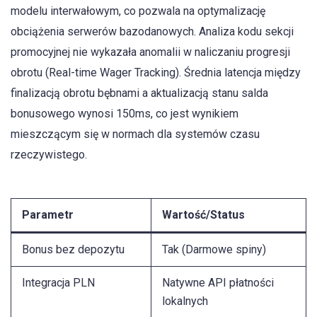
modelu interwałowym, co pozwala na optymalizację
obciążenia serwerów bazodanowych. Analiza kodu sekcji
promocyjnej nie wykazała anomalii w naliczaniu progresji
obrotu (Real-time Wager Tracking). Średnia latencja między
finalizacją obrotu bębnami a aktualizacją stanu salda
bonusowego wynosi 150ms, co jest wynikiem
mieszczącym się w normach dla systemów czasu
rzeczywistego.
Parametr
Wartość/Status
Bonus bez depozytu
Tak (Darmowe spiny)
Integracja PLN
Natywne API płatności
lokalnych