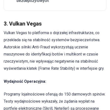
bezdepozytowych.
3. Vulkan Vegas
Vulkan Vegas to platforma o dojrzałej infrastrukturze, co
przekłada się na stabilność systemów bezpieczeństwa.
Autorskie silniki Anti-Fraud wykorzystują uczenie
maszynowe do identyfikacji botów i multikont w czasie
rzeczywistym, nie wpływając negatywnie na stabilność
wyświetlania klatek (Frame Rate Stability) w interfejsie gry.
Wydajność Operacyjna:
Programy lojalnościowe oferują do 150 darmowych spinów.
Testy wydajnościowe wykazały, że żądania wypłat na
portfele elektroniczne (Skrill, Neteller) są procesowane