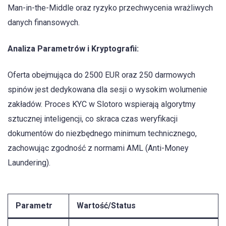
Man-in-the-Middle oraz ryzyko przechwycenia wrażliwych
danych finansowych.
Analiza Parametrów i Kryptografii:
Oferta obejmująca do 2500 EUR oraz 250 darmowych
spinów jest dedykowana dla sesji o wysokim wolumenie
zakładów. Proces KYC w Slotoro wspierają algorytmy
sztucznej inteligencji, co skraca czas weryfikacji
dokumentów do niezbędnego minimum technicznego,
zachowując zgodność z normami AML (Anti-Money
Laundering).
Parametr
Wartość/Status