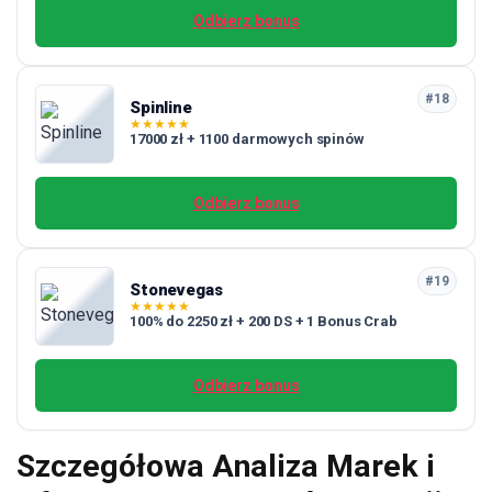
Odbierz bonus
#18
Spinline
★
★
★
★
★
17000 zł + 1100 darmowych spinów
Odbierz bonus
#19
Stonevegas
★
★
★
★
★
100% do 2250 zł + 200 DS + 1 Bonus Crab
Odbierz bonus
Szczegółowa Analiza Marek i