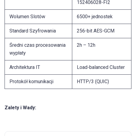
152406028-FI2
Wolumen Slotów
6500+ jednostek
Standard Szyfrowania
256-bit AES-GCM
Średni czas procesowania
2h – 12h
wypłaty
Architektura IT
Load-balanced Cluster
Protokół komunikacji
HTTP/3 (QUIC)
Zalety i Wady: