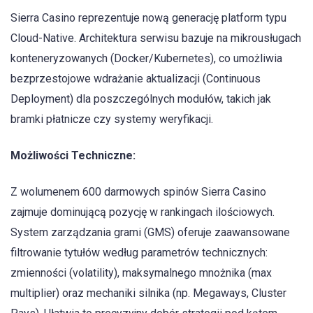
Sierra Casino reprezentuje nową generację platform typu
Cloud-Native. Architektura serwisu bazuje na mikrousługach
konteneryzowanych (Docker/Kubernetes), co umożliwia
bezprzestojowe wdrażanie aktualizacji (Continuous
Deployment) dla poszczególnych modułów, takich jak
bramki płatnicze czy systemy weryfikacji.
Możliwości Techniczne:
Z wolumenem 600 darmowych spinów Sierra Casino
zajmuje dominującą pozycję w rankingach ilościowych.
System zarządzania grami (GMS) oferuje zaawansowane
filtrowanie tytułów według parametrów technicznych:
zmienności (volatility), maksymalnego mnożnika (max
multiplier) oraz mechaniki silnika (np. Megaways, Cluster