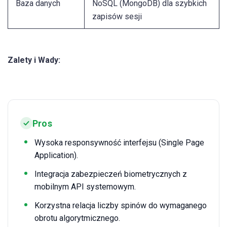
Baza danych
NoSQL (MongoDB) dla szybkich
zapisów sesji
Zalety i Wady:
Pros
Wysoka responsywność interfejsu (Single Page
Application).
Integracja zabezpieczeń biometrycznych z
mobilnym API systemowym.
Korzystna relacja liczby spinów do wymaganego
obrotu algorytmicznego.