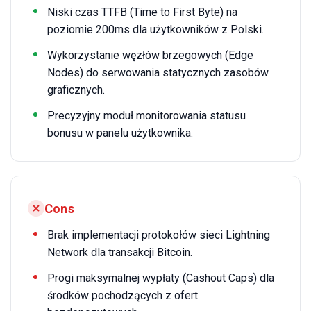
Niski czas TTFB (Time to First Byte) na
poziomie 200ms dla użytkowników z Polski.
Wykorzystanie węzłów brzegowych (Edge
Nodes) do serwowania statycznych zasobów
graficznych.
Precyzyjny moduł monitorowania statusu
bonusu w panelu użytkownika.
Cons
Brak implementacji protokołów sieci Lightning
Network dla transakcji Bitcoin.
Progi maksymalnej wypłaty (Cashout Caps) dla
środków pochodzących z ofert