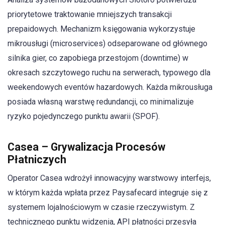
priorytetowe traktowanie mniejszych transakcji
prepaidowych. Mechanizm księgowania wykorzystuje
mikrousługi (microservices) odseparowane od głównego
silnika gier, co zapobiega przestojom (downtime) w
okresach szczytowego ruchu na serwerach, typowego dla
weekendowych eventów hazardowych. Każda mikrousługa
posiada własną warstwę redundancji, co minimalizuje
ryzyko pojedynczego punktu awarii (SPOF).
Casea – Grywalizacja Procesów
Płatniczych
Operator Casea wdrożył innowacyjny warstwowy interfejs,
w którym każda wpłata przez Paysafecard integruje się z
systemem lojalnościowym w czasie rzeczywistym. Z
technicznego punktu widzenia, API płatności przesyła