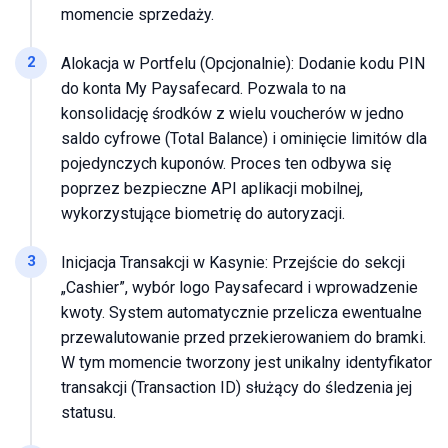
momencie sprzedaży.
2
Alokacja w Portfelu (Opcjonalnie): Dodanie kodu PIN
do konta My Paysafecard. Pozwala to na
konsolidację środków z wielu voucherów w jedno
saldo cyfrowe (Total Balance) i ominięcie limitów dla
pojedynczych kuponów. Proces ten odbywa się
poprzez bezpieczne API aplikacji mobilnej,
wykorzystujące biometrię do autoryzacji.
3
Inicjacja Transakcji w Kasynie: Przejście do sekcji
„Cashier”, wybór logo Paysafecard i wprowadzenie
kwoty. System automatycznie przelicza ewentualne
przewalutowanie przed przekierowaniem do bramki.
W tym momencie tworzony jest unikalny identyfikator
transakcji (Transaction ID) służący do śledzenia jej
statusu.