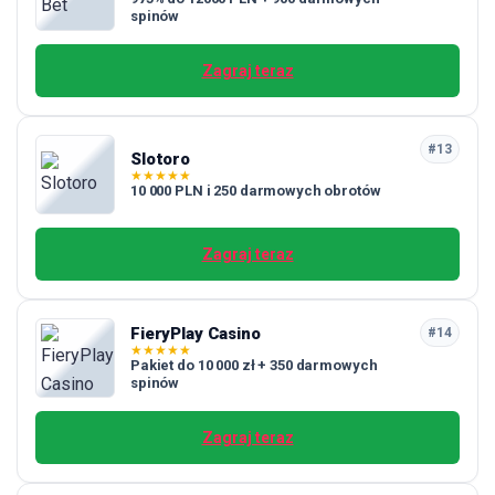
spinów
Zagraj teraz
#13
Slotoro
★
★
★
★
★
10 000 PLN i 250 darmowych obrotów
Zagraj teraz
FieryPlay Casino
#14
★
★
★
★
★
Pakiet do 10 000 zł + 350 darmowych
spinów
Zagraj teraz