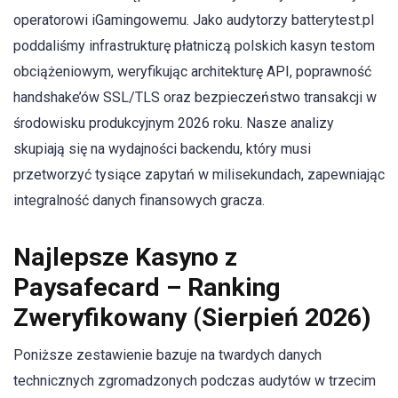
operatorowi iGamingowemu. Jako audytorzy batterytest.pl
poddaliśmy infrastrukturę płatniczą polskich kasyn testom
obciążeniowym, weryfikując architekturę API, poprawność
handshake’ów SSL/TLS oraz bezpieczeństwo transakcji w
środowisku produkcyjnym 2026 roku. Nasze analizy
skupiają się na wydajności backendu, który musi
przetworzyć tysiące zapytań w milisekundach, zapewniając
integralność danych finansowych gracza.
Najlepsze Kasyno z
Paysafecard – Ranking
Zweryfikowany (Sierpień 2026)
Poniższe zestawienie bazuje na twardych danych
technicznych zgromadzonych podczas audytów w trzecim