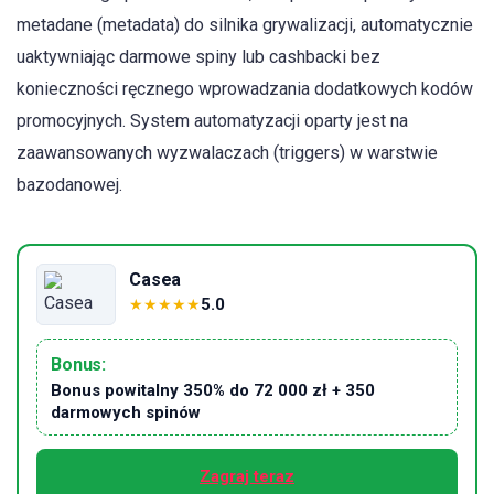
metadane (metadata) do silnika grywalizacji, automatycznie
uaktywniając darmowe spiny lub cashbacki bez
konieczności ręcznego wprowadzania dodatkowych kodów
promocyjnych. System automatyzacji oparty jest na
zaawansowanych wyzwalaczach (triggers) w warstwie
bazodanowej.
Casea
5.0
★
★
★
★
★
Bonus:
Bonus powitalny 350% do 72 000 zł + 350
darmowych spinów
Zagraj teraz