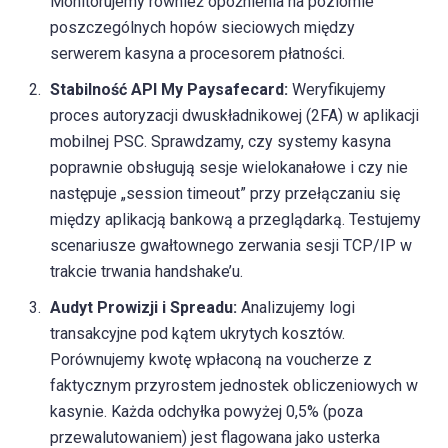
Monitorujemy również opóźnienia na poziomie
poszczególnych hopów sieciowych między
serwerem kasyna a procesorem płatności.
Stabilność API My Paysafecard:
Weryfikujemy
proces autoryzacji dwuskładnikowej (2FA) w aplikacji
mobilnej PSC. Sprawdzamy, czy systemy kasyna
poprawnie obsługują sesje wielokanałowe i czy nie
następuje „session timeout” przy przełączaniu się
między aplikacją bankową a przeglądarką. Testujemy
scenariusze gwałtownego zerwania sesji TCP/IP w
trakcie trwania handshake’u.
Audyt Prowizji i Spreadu:
Analizujemy logi
transakcyjne pod kątem ukrytych kosztów.
Porównujemy kwotę wpłaconą na voucherze z
faktycznym przyrostem jednostek obliczeniowych w
kasynie. Każda odchyłka powyżej 0,5% (poza
przewalutowaniem) jest flagowana jako usterka