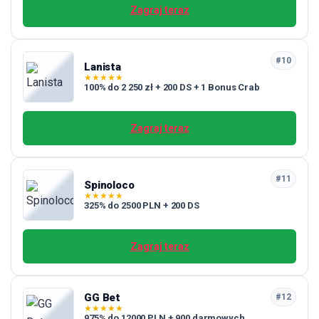
Zagraj teraz
#10
Lanista
★
★
★
★
★
100% do 2 250 zł + 200 DS + 1 Bonus Crab
Zagraj teraz
#11
Spinoloco
★
★
★
★
★
325% do 2500 PLN + 200 DS
Zagraj teraz
GG Bet
#12
★
★
★
★
★
975% do 12000 PLN + 900 darmowych