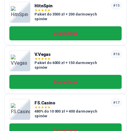
HitnSpin
#15
★
★
★
★
★
Pakiet do 3500 zł + 200 darmowych
spinów
Zagraj teraz
V.Vegas
#16
★
★
★
★
★
Pakiet do 6000 zł + 150 darmowych
spinów
Zagraj teraz
FS.Casino
#17
★
★
★
★
★
480% do 10 000 zł + 400 darmowych
spinów
Zagraj teraz