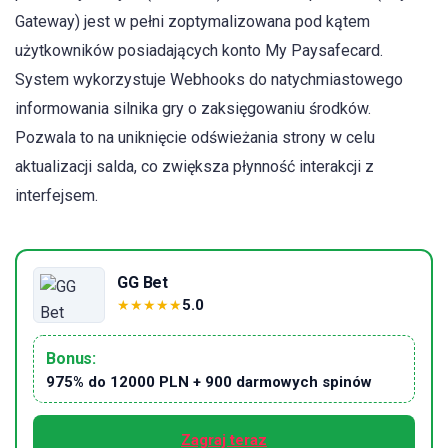
Gateway) jest w pełni zoptymalizowana pod kątem
użytkowników posiadających konto My Paysafecard.
System wykorzystuje Webhooks do natychmiastowego
informowania silnika gry o zaksięgowaniu środków.
Pozwala to na uniknięcie odświeżania strony w celu
aktualizacji salda, co zwiększa płynność interakcji z
interfejsem.
GG Bet
5.0
★
★
★
★
★
Bonus:
975% do 12000 PLN + 900 darmowych spinów
Zagraj teraz