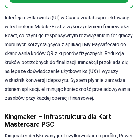
Interfejs użytkownika (UI) w Casea został zaprojektowany
w technologii Mobile-First z wykorzystaniem frameworka
React, co czyni go responsywnym rozwiązaniem for graczy
mobilnych korzystających z aplikacji My Paysafecard do
skanowania kodów QR z kuponów fizycznych. Redukcja
kroków potrzebnych do finalizacji transakcji przekłada się
na lepsze doświadczenie użytkownika (UX) i wyższy
wskaźnik konwersji depozytu. System płynnie zarządza
stanem aplikacji, eliminując konieczność przeładowywania
zasobów przy każdej operacji finansowej.
Kingmaker – Infrastruktura dla Kart
Mastercard PSC
Kingmaker dedykowany jest użytkownikom o profilu „Power