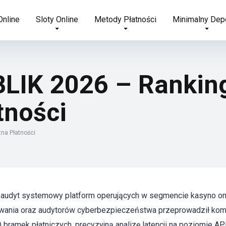
Online
Sloty Online
Metody Płatności
Minimalny Dep
LIK 2026 – Ranking
tności
zna Płatności
udyt systemowy platform operujących w segmencie kasyno onli
wania oraz audytorów cyberbezpieczeństwa przeprowadził kom
 bramek płatniczych, precyzyjną analizę latencji na poziomie A