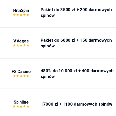
Pakiet do 3500 zł + 200 darmowych
HitnSpin
★
★
★
★
★
spinów
Pakiet do 6000 zł + 150 darmowych
V.Vegas
★
★
★
★
★
spinów
480% do 10 000 zł + 400 darmowych
FS.Casino
★
★
★
★
★
spinów
Spinline
17000 zł + 1100 darmowych spinów
★
★
★
★
★