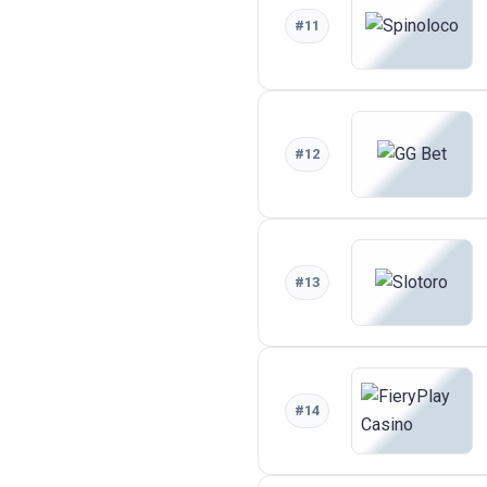
#11
#12
#13
#14