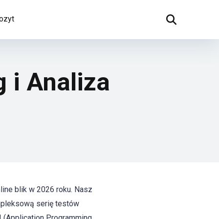
ozyt
 i Analiza
ne blik w 2026 roku. Nasz
pleksową serię testów
PI (Application Programming