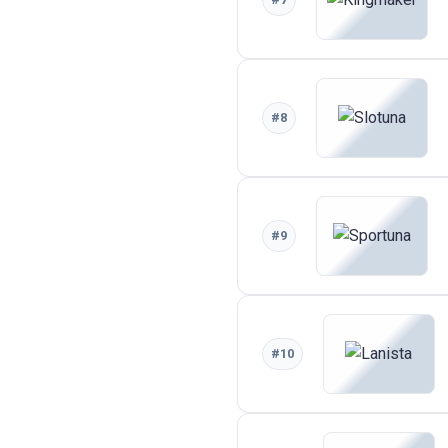
#8
#9
#10