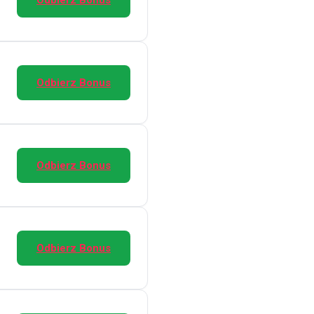
Odbierz Bonus
Odbierz Bonus
Odbierz Bonus
Odbierz Bonus