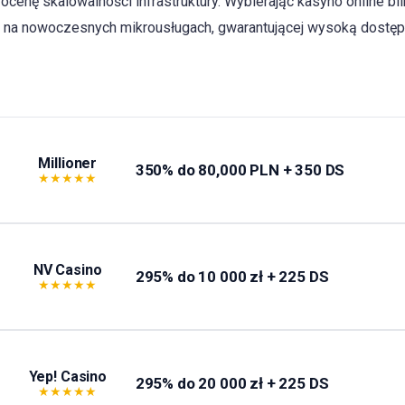
cenę skalowalności infrastruktury. Wybierając kasyno online blik 
ej na nowoczesnych mikrousługach, gwarantującej wysoką dostępn
Millioner
350% do 80,000 PLN + 350 DS
★
★
★
★
★
NV Casino
295% do 10 000 zł + 225 DS
★
★
★
★
★
Yep! Casino
295% do 20 000 zł + 225 DS
★
★
★
★
★