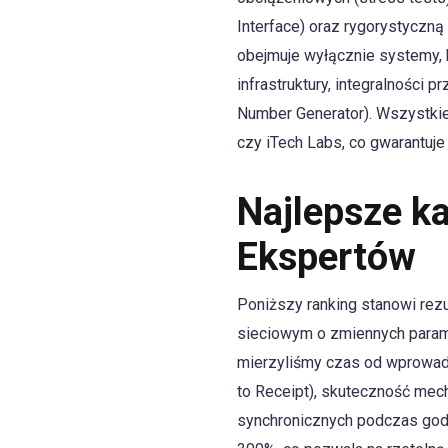
Interface) oraz rygorystyczn
obejmuje wyłącznie systemy, 
infrastruktury, integralnośc
Number Generator). Wszystkie 
czy iTech Labs, co gwarantuj
Najlepsze k
Ekspertów
Poniższy ranking stanowi rez
sieciowym o zmiennych parame
mierzyliśmy czas od wprowad
to Receipt), skuteczność mec
synchronicznych podczas godz